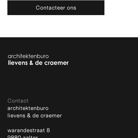
Contacteer ons
Contact
architektenburo
lievens & de craemer
warandestraat 8
9880 aalter